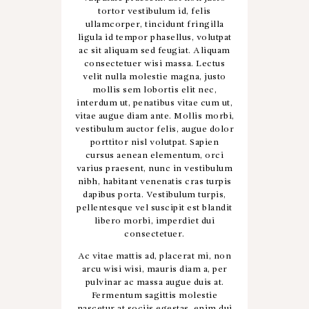
tortor vestibulum id, felis
ullamcorper, tincidunt fringilla
ligula id tempor phasellus, volutpat
ac sit aliquam sed feugiat. Aliquam
consectetuer wisi massa. Lectus
velit nulla molestie magna, justo
mollis sem lobortis elit nec,
interdum ut, penatibus vitae cum ut,
vitae augue diam ante. Mollis morbi,
vestibulum auctor felis, augue dolor
porttitor nisl volutpat. Sapien
cursus aenean elementum, orci
varius praesent, nunc in vestibulum
nibh, habitant venenatis cras turpis
dapibus porta. Vestibulum turpis,
pellentesque vel suscipit est blandit
libero morbi, imperdiet dui
consectetuer.
Ac vitae mattis ad, placerat mi, non
arcu wisi wisi, mauris diam a, per
pulvinar ac massa augue duis at.
Fermentum sagittis molestie
nascetur at sociis egestas, enim dui