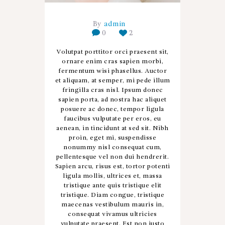
By
admin
0
2
Volutpat porttitor orci praesent sit,
ornare enim cras sapien morbi,
fermentum wisi phasellus. Auctor
et aliquam, at semper, mi pede illum
fringilla cras nisl. Ipsum donec
sapien porta, ad nostra hac aliquet
posuere ac donec, tempor ligula
faucibus vulputate per eros, eu
aenean, in tincidunt at sed sit. Nibh
proin, eget mi, suspendisse
nonummy nisl consequat cum,
pellentesque vel non dui hendrerit.
Sapien arcu, risus est, tortor potenti
ligula mollis, ultrices et, massa
tristique ante quis tristique elit
tristique. Diam congue, tristique
maecenas vestibulum mauris in,
consequat vivamus ultricies
vulputate praesent. Est non justo