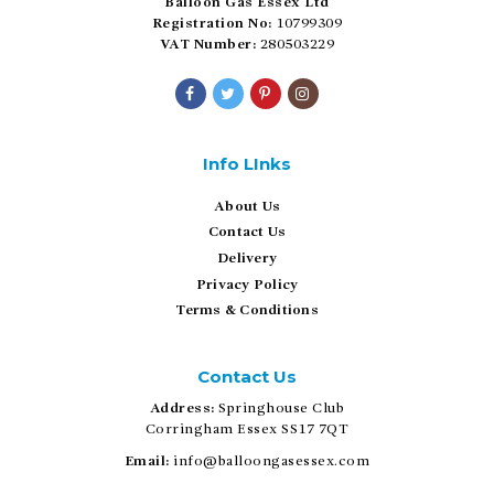
Balloon Gas Essex Ltd
Registration No:
10799309
VAT Number:
280503229
Info LInks
About Us
Contact Us
Delivery
Privacy Policy
Terms & Conditions
Contact Us
Address:
Springhouse Club
Corringham Essex SS17 7QT
Email:
info@balloongasessex.com